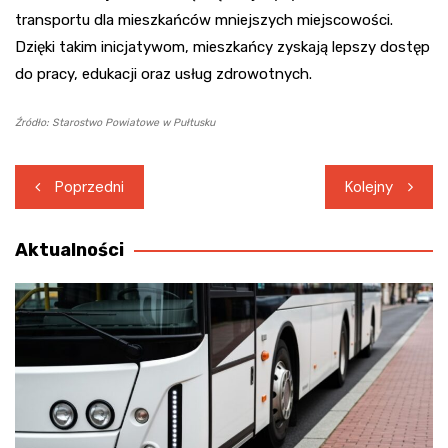
transportu dla mieszkańców mniejszych miejscowości.
Dzięki takim inicjatywom, mieszkańcy zyskają lepszy dostęp
do pracy, edukacji oraz usług zdrowotnych.
Źródło: Starostwo Powiatowe w Pułtusku
Nawigacja
Poprzedni
Kolejny
wpisu
Aktualności