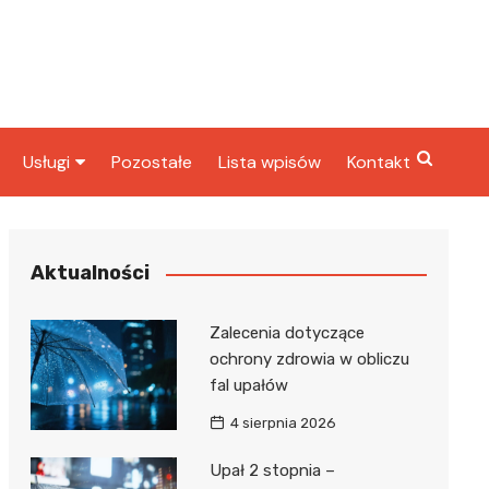
Usługi
Pozostałe
Lista wpisów
Kontakt
ta
Radcy prawni
rbowy
Fryzjerzy
Aktualności
Stacje paliw
Zalecenia dotyczące
Taxi
ochrony zdrowia w obliczu
fal upałów
ka
4 sierpnia 2026
Upał 2 stopnia –