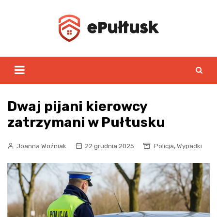
Skip
to
content
Dwaj pijani kierowcy
zatrzymani w Pułtusku
,
Joanna Woźniak
22 grudnia 2025
Policja
Wypadki