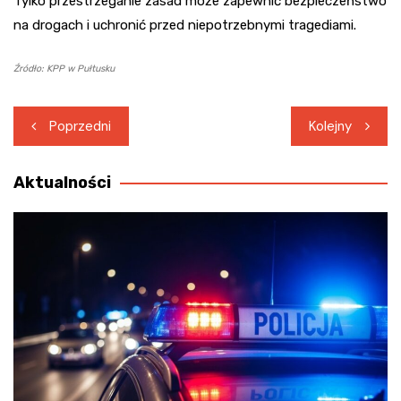
Tylko przestrzeganie zasad może zapewnić bezpieczeństwo
na drogach i uchronić przed niepotrzebnymi tragediami.
Źródło: KPP w Pułtusku
Nawigacja
Poprzedni
Kolejny
wpisu
Aktualności