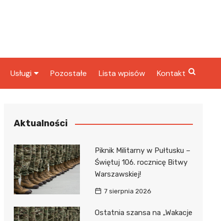
Usługi
Pozostałe
Lista wpisów
Kontakt
ta
Radcy prawni
rbowy
Fryzjerzy
Aktualności
Stacje paliw
Piknik Militarny w Pułtusku –
Taxi
Świętuj 106. rocznicę Bitwy
Warszawskiej!
ka
7 sierpnia 2026
Ostatnia szansa na „Wakacje