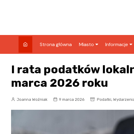
Skip
to
content
Strona główna
Miasto
Informacje
Wiadomości
Sport
I rata podatków lokal
Wydarzenia
Podróże
marca 2026 roku
Kronika policyjna
Biznes
Wypadek
,
Joanna Woźniak
9 marca 2026
Podatki
Wydarzeni