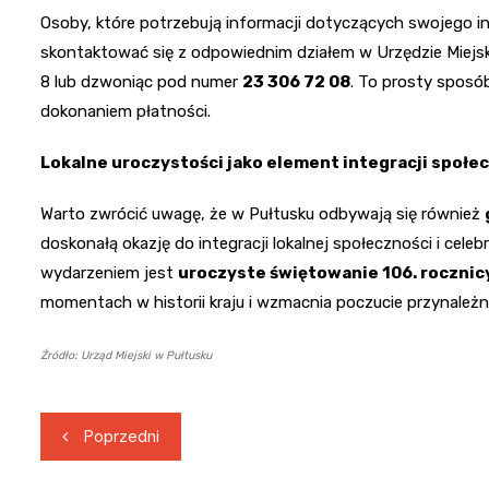
Osoby, które potrzebują informacji dotyczących swojego
skontaktować się z odpowiednim działem w Urzędzie Miejs
8 lub dzwoniąc pod numer
23 306 72 08
. To prosty sposó
dokonaniem płatności.
Lokalne uroczystości jako element integracji społe
Warto zwrócić uwagę, że w Pułtusku odbywają się również
doskonałą okazję do integracji lokalnej społeczności i celeb
wydarzeniem jest
uroczyste świętowanie 106. rocznic
momentach w historii kraju i wzmacnia poczucie przynależn
Źródło: Urząd Miejski w Pułtusku
Nawigacja
Poprzedni
wpisu