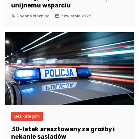
unijnemu wsparciu
Joanna Woźniak
7 kwietnia 2026
Bez kategorii
30-latek aresztowany za groźby i
nękanie sąsiadów