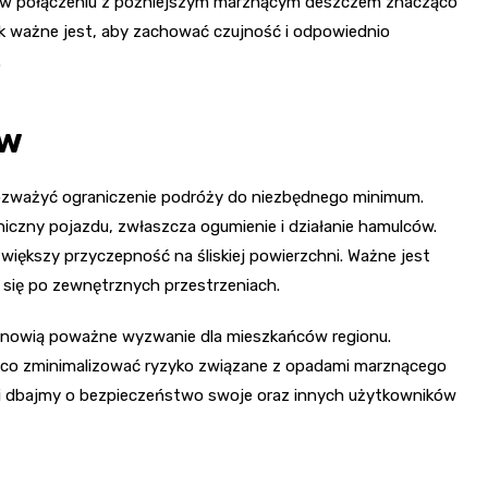
e w połączeniu z późniejszym marznącym deszczem znacząco
ak ważne jest, aby zachować czujność i odpowiednio
.
ów
ozważyć ograniczenie podróży do niezbędnego minimum.
niczny pojazdu, zwłaszcza ogumienie i działanie hamulców.
większy przyczepność na śliskiej powierzchni. Ważne jest
się po zewnętrznych przestrzeniach.
nowią poważne wyzwanie dla mieszkańców regionu.
co zminimalizować ryzyko związane z opadami marznącego
i i dbajmy o bezpieczeństwo swoje oraz innych użytkowników