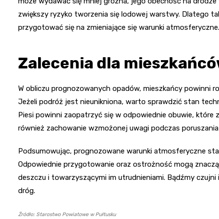
może wydawać się mniej groźna, jego obecność na drodz
zwiększy ryzyko tworzenia się lodowej warstwy. Dlatego t
przygotować się na zmieniające się warunki atmosferyczne
Zalecenia dla mieszkańc
W obliczu prognozowanych opadów, mieszkańcy powinni r
Jeżeli podróż jest nieunikniona, warto sprawdzić stan tech
Piesi powinni zaopatrzyć się w odpowiednie obuwie, które z
również zachowanie wzmożonej uwagi podczas poruszania 
Podsumowując, prognozowane warunki atmosferyczne sta
Odpowiednie przygotowanie oraz ostrożność mogą znaczą
deszczu i towarzyszącymi im utrudnieniami. Bądźmy czujn
dróg.
Źródło: Starostwo Powiatowe w Pułtusku