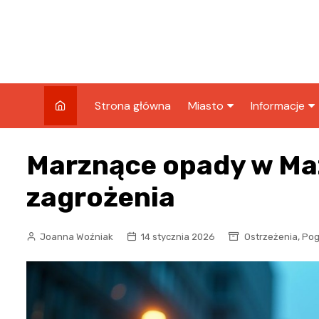
Skip
to
content
Strona główna
Miasto
Informacje
Wiadomości
Sport
Marznące opady w Ma
Wydarzenia
Podróże
zagrożenia
Kronika policyjna
Biznes
Wypadek
,
Joanna Woźniak
14 stycznia 2026
Ostrzeżenia
Po