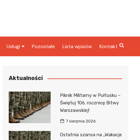
Usługi
Pozostałe
Lista wpisów
Kontakt
ta
Radcy prawni
rbowy
Fryzjerzy
Aktualności
Stacje paliw
Piknik Militarny w Pułtusku –
Taxi
Świętuj 106. rocznicę Bitwy
Warszawskiej!
ka
7 sierpnia 2026
Ostatnia szansa na „Wakacje