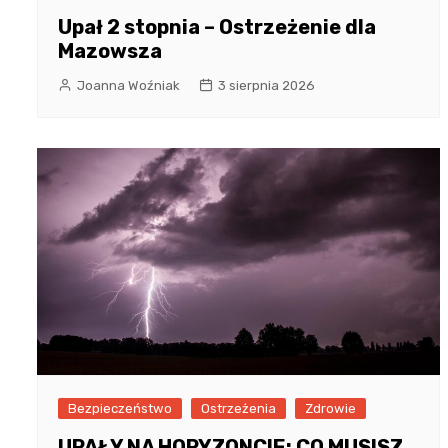
Upał 2 stopnia – Ostrzeżenie dla
Mazowsza
Joanna Woźniak
3 sierpnia 2026
Bezpieczeństwo
Ostrzeżenia
Zdrowie
UPAŁY NA HORYZONCIE: CO MUSISZ