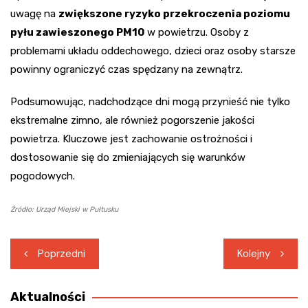
uwagę na
zwiększone ryzyko przekroczenia poziomu
pyłu zawieszonego PM10
w powietrzu. Osoby z
problemami układu oddechowego, dzieci oraz osoby starsze
powinny ograniczyć czas spędzany na zewnątrz.
Podsumowując, nadchodzące dni mogą przynieść nie tylko
ekstremalne zimno, ale również pogorszenie jakości
powietrza. Kluczowe jest zachowanie ostrożności i
dostosowanie się do zmieniających się warunków
pogodowych.
Źródło: Urząd Miejski w Pułtusku
Nawigacja
Poprzedni
Kolejny
wpisu
Aktualności