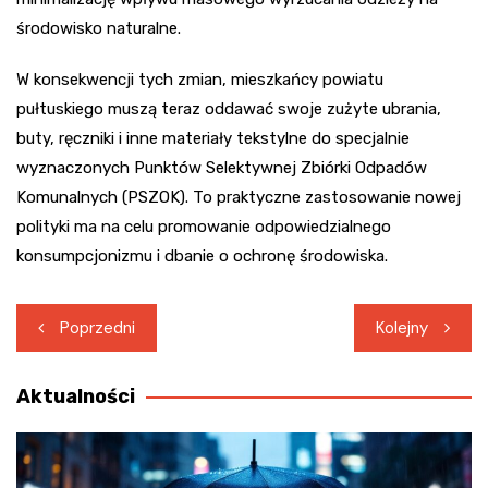
środowisko naturalne.
W konsekwencji tych zmian, mieszkańcy powiatu
pułtuskiego muszą teraz oddawać swoje zużyte ubrania,
buty, ręczniki i inne materiały tekstylne do specjalnie
wyznaczonych Punktów Selektywnej Zbiórki Odpadów
Komunalnych (PSZOK). To praktyczne zastosowanie nowej
polityki ma na celu promowanie odpowiedzialnego
konsumpcjonizmu i dbanie o ochronę środowiska.
Nawigacja
Poprzedni
Kolejny
wpisu
Aktualności