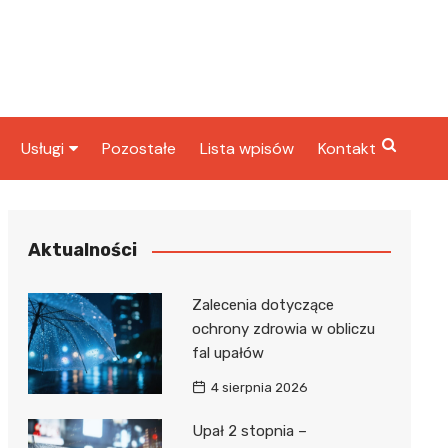
Usługi
Pozostałe
Lista wpisów
Kontakt
ta
Radcy prawni
rbowy
Fryzjerzy
Aktualności
Stacje paliw
Zalecenia dotyczące
Taxi
ochrony zdrowia w obliczu
fal upałów
ka
4 sierpnia 2026
Upał 2 stopnia –