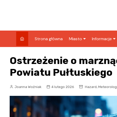
Skip
to
content
Strona główna
Miasto
Informacje
Wiadomości
Sport
Ostrzeżenie o marzną
Wydarzenia
Podróże
Powiatu Pułtuskiego
Kronika policyjna
Biznes
Wypadek
,
Joanna Woźniak
4 lutego 2026
Hazard
Meteorolog