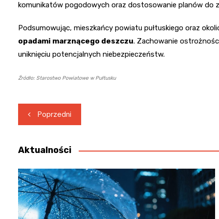
komunikatów pogodowych oraz dostosowanie planów do zmi
Podsumowując, mieszkańcy powiatu pułtuskiego oraz okoli
opadami marznącego deszczu
. Zachowanie ostrożnośc
uniknięciu potencjalnych niebezpieczeństw.
Źródło: Starostwo Powiatowe w Pułtusku
Nawigacja
Poprzedni
wpisu
Aktualności