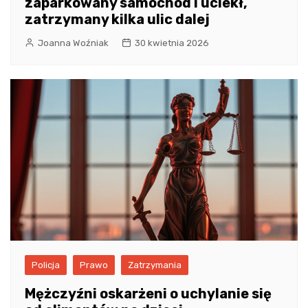
zaparkowany samochód i uciekł,
zatrzymany kilka ulic dalej
Joanna Woźniak
30 kwietnia 2026
Policja
Prawo
Zatrzymania
Mężczyźni oskarżeni o uchylanie się