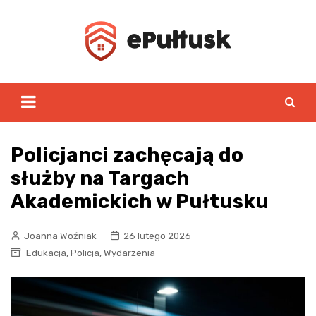
Skip
to
content
Policjanci zachęcają do
służby na Targach
Akademickich w Pułtusku
Joanna Woźniak
26 lutego 2026
,
,
Edukacja
Policja
Wydarzenia