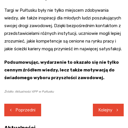
Targi w Pułtusku były nie tylko miejscem zdobywania
wiedzy, ale także inspiracji dla młodych ludzi poszukujących
swojej drogi zawodowej. Dzięki bezpośrednim kontaktom z
przedstawicielami różnych instytucji, uczniowie mogli lepiej
zrozumieć, jakie kompetencje są cenione na rynku pracy i
jakie ścieżki kariery mogą przynieść im najwięcej satysfakcji.
Podsumowując, wydarzenie to okazało się nie tylko
cennym źródłem wiedzy, lecz także motywacją do
świadomego wyboru przyszłości zawodowej.
Źródło: Aktualności KPP w Pułtusku
Nawigacja
Poprzedni
Kolejny
wpisu
Aktualności