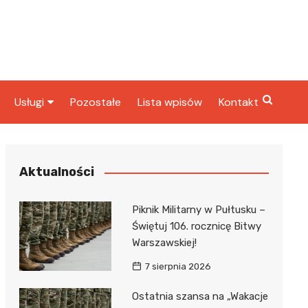
Usługi
Pozostałe
Lista wpisów
Kontakt
ta
Radcy prawni
rbowy
Fryzjerzy
Aktualności
Stacje paliw
Piknik Militarny w Pułtusku –
Taxi
Świętuj 106. rocznicę Bitwy
Warszawskiej!
ka
7 sierpnia 2026
Ostatnia szansa na „Wakacje