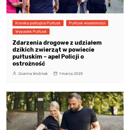
Kronika policyjna Pułtusk
Pułtusk wiadomości
Wypadek Pułtusk
Zdarzenia drogowe z udziałem
dzikich zwierząt w powiecie
pułtuskim – apel Policji o
ostrożność
Joanna Woźniak
1 marca 2025