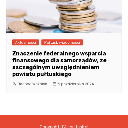
Aktualności
Pułtusk wiadomości
Znaczenie federalnego wsparcia
finansowego dla samorządów, ze
szczególnym uwzględnieniem
powiatu pułtuskiego
Joanna Woźniak
9 października 2024
Copyright (C) epultusk.pl