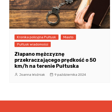
Kronika policyjna Pułtusk
Miasto
Pułtusk wiadomości
Złapano mężczyznę
przekraczającego prędkość o 50
km/h na terenie Pułtuska
Joanna Woźniak
9 października 2024