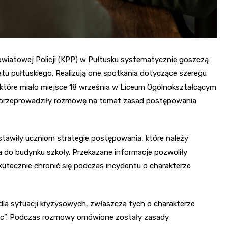
Powiatowej Policji (KPP) w Pułtusku systematycznie goszczą
u pułtuskiego. Realizują one spotkania dotyczące szeregu
 które miało miejsce 18 września w Liceum Ogólnokształcącym
sku przeprowadziły rozmowę na temat zasad postępowania
stawiły uczniom strategie postępowania, które należy
 do budynku szkoły. Przekazane informacje pozwoliły
skutecznie chronić się podczas incydentu o charakterze
dla sytuacji kryzysowych, zwłaszcza tych o charakterze
elec”. Podczas rozmowy omówione zostały zasady