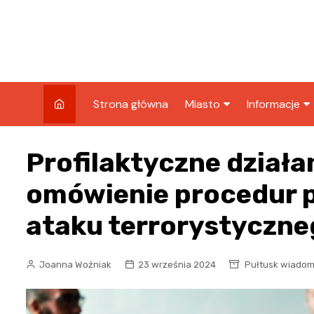
Skip
to
content
Strona główna
Miasto
Informacje
Wiadomości
Sport
Profilaktyczne działa
Wydarzenia
Podróże
omówienie procedur 
Kronika policyjna
Biznes
ataku terrorystyczne
Wypadek
Joanna Woźniak
23 września 2024
Pułtusk wiadom