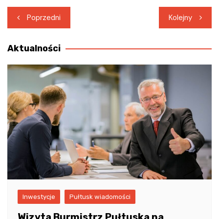
Nawigacja
Poprzedni
Kolejny
wpisu
Aktualności
Inwestycje
Pułtusk wiadomości
Wizyta Burmistrz Pułtuska na