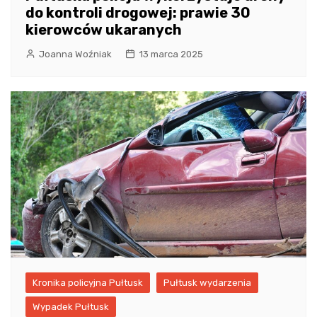
do kontroli drogowej: prawie 30
kierowców ukaranych
Joanna Woźniak
13 marca 2025
Kronika policyjna Pułtusk
Pułtusk wydarzenia
Wypadek Pułtusk