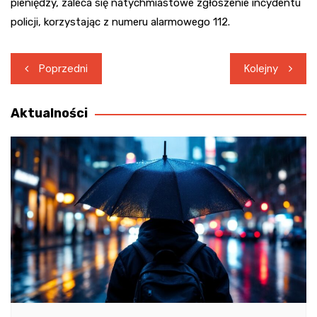
pieniędzy, zaleca się natychmiastowe zgłoszenie incydentu
policji, korzystając z numeru alarmowego 112.
Nawigacja
Poprzedni
Kolejny
wpisu
Aktualności