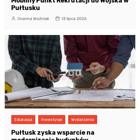
Mobilny Punkt Rekrutacji do Wojska w
Pułtusku
Joanna Woźniak
13 lipca 2026
Edukacja
Inwestycje
Wydarzenia
Pułtusk zyska wsparcie na
modernizację budynków