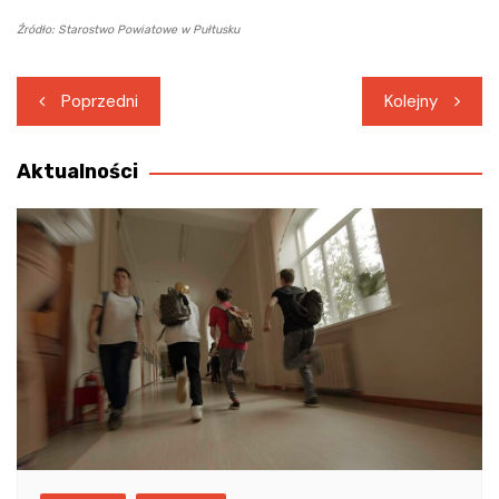
Źródło: Starostwo Powiatowe w Pułtusku
Nawigacja
Poprzedni
Kolejny
wpisu
Aktualności