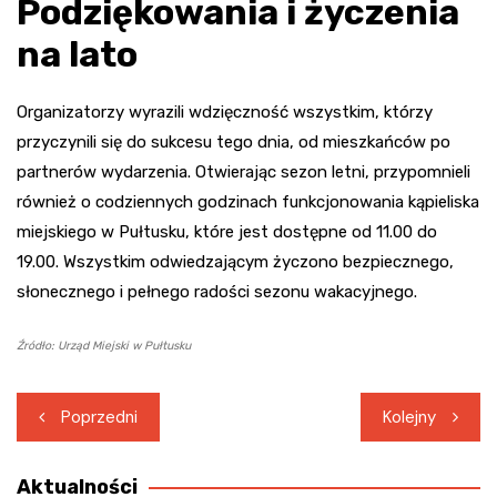
Podziękowania i życzenia
na lato
Organizatorzy wyrazili wdzięczność wszystkim, którzy
przyczynili się do sukcesu tego dnia, od mieszkańców po
partnerów wydarzenia. Otwierając sezon letni, przypomnieli
również o codziennych godzinach funkcjonowania kąpieliska
miejskiego w Pułtusku, które jest dostępne od 11.00 do
19.00. Wszystkim odwiedzającym życzono bezpiecznego,
słonecznego i pełnego radości sezonu wakacyjnego.
Źródło: Urząd Miejski w Pułtusku
Nawigacja
Poprzedni
Kolejny
wpisu
Aktualności