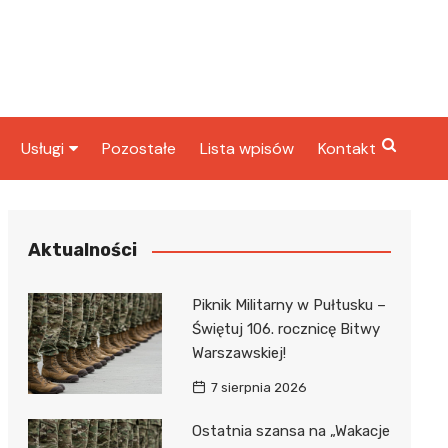
Usługi
Pozostałe
Lista wpisów
Kontakt
ta
Radcy prawni
rbowy
Fryzjerzy
Aktualności
Stacje paliw
Piknik Militarny w Pułtusku –
Taxi
Świętuj 106. rocznicę Bitwy
Warszawskiej!
ka
7 sierpnia 2026
Ostatnia szansa na „Wakacje