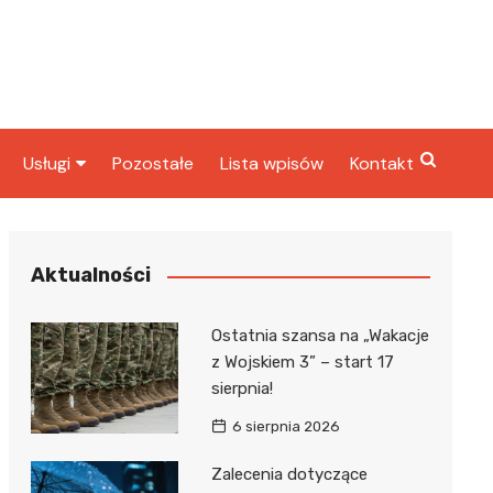
Usługi
Pozostałe
Lista wpisów
Kontakt
ta
Radcy prawni
rbowy
Fryzjerzy
Aktualności
Stacje paliw
Ostatnia szansa na „Wakacje
Taxi
z Wojskiem 3” – start 17
sierpnia!
ka
6 sierpnia 2026
Zalecenia dotyczące