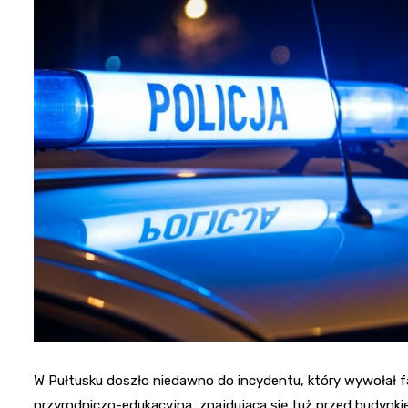
W Pułtusku doszło niedawno do incydentu, który wywołał fa
przyrodniczo-edukacyjna, znajdująca się tuż przed budynki