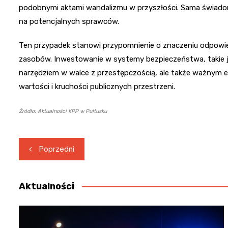
podobnymi aktami wandalizmu w przyszłości. Sama świado
na potencjalnych sprawców.
Ten przypadek stanowi przypomnienie o znaczeniu odpowie
zasobów. Inwestowanie w systemy bezpieczeństwa, takie ja
narzędziem w walce z przestępczością, ale także ważny
wartości i kruchości publicznych przestrzeni.
Źródło: Aktualności KPP w Pułtusku
Nawigacja
Poprzedni
wpisu
Aktualności