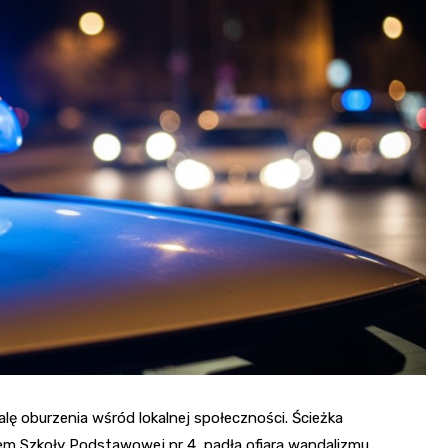
lę oburzenia wśród lokalnej społeczności. Ścieżka
em Szkoły Podstawowej nr 4, padła ofiarą wandalizmu.