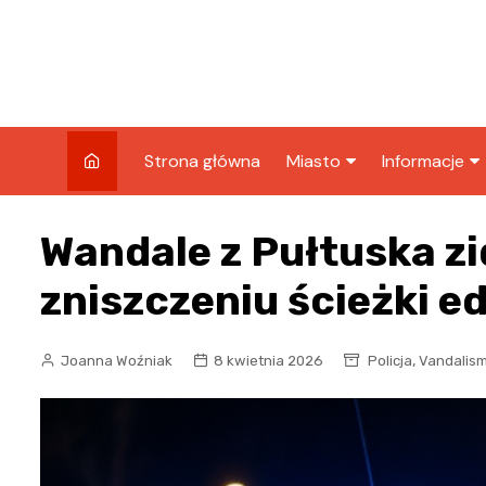
Skip
to
content
Strona główna
Miasto
Informacje
Wiadomości
Sport
Wandale z Pułtuska z
Wydarzenia
Podróże
zniszczeniu ścieżki e
Kronika policyjna
Biznes
Wypadek
,
Joanna Woźniak
8 kwietnia 2026
Policja
Vandalis