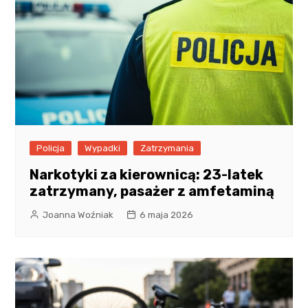
Policja
Wypadki
Zatrzymania
Narkotyki za kierownicą: 23-latek
zatrzymany, pasażer z amfetaminą
Joanna Woźniak
6 maja 2026