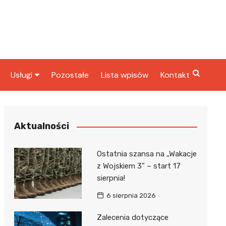
Usługi
Pozostałe
Lista wpisów
Kontakt
ta
Radcy prawni
rbowy
Fryzjerzy
Aktualności
Stacje paliw
Ostatnia szansa na „Wakacje
Taxi
z Wojskiem 3” – start 17
sierpnia!
ka
6 sierpnia 2026
Zalecenia dotyczące