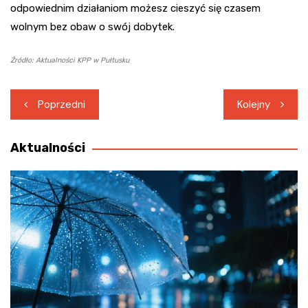
odpowiednim działaniom możesz cieszyć się czasem
wolnym bez obaw o swój dobytek.
Źródło: Aktualności KPP w Pułtusku
Nawigacja
Poprzedni
Kolejny
wpisu
Aktualności