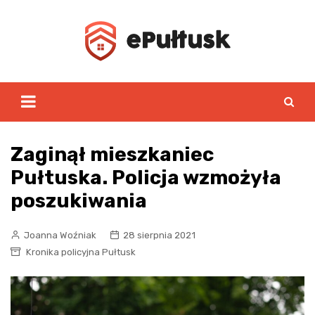
Skip
to
content
Zaginął mieszkaniec
Pułtuska. Policja wzmożyła
poszukiwania
Joanna Woźniak
28 sierpnia 2021
Kronika policyjna Pułtusk