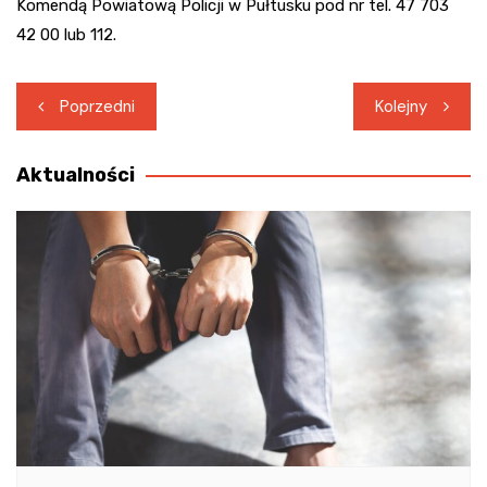
Komendą Powiatową Policji w Pułtusku pod nr tel. 47 703
42 00 lub 112.
Nawigacja
Poprzedni
Kolejny
wpisu
Aktualności