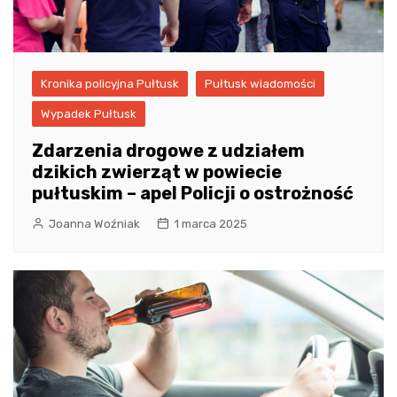
Kronika policyjna Pułtusk
Pułtusk wiadomości
Wypadek Pułtusk
Zdarzenia drogowe z udziałem
dzikich zwierząt w powiecie
pułtuskim – apel Policji o ostrożność
Joanna Woźniak
1 marca 2025