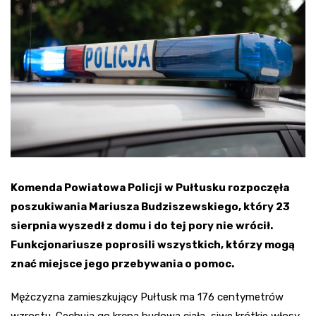
Komenda Powiatowa Policji w Pułtusku rozpoczęła
poszukiwania Mariusza Budziszewskiego, który 23
sierpnia wyszedł z domu i do tej pory nie wrócił.
Funkcjonariusze poprosili wszystkich, którzy mogą
znać miejsce jego przebywania o pomoc.
Mężczyzna zamieszkujący Pułtusk ma 176 centymetrów
wzrostu. Cechują go krępa budowa ciała, siwe krótkie włosy,