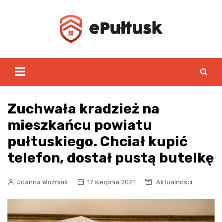
Skip
to
content
Zuchwała kradzież na
mieszkańcu powiatu
pułtuskiego. Chciał kupić
telefon, dostał pustą butelkę
Joanna Woźniak
17 sierpnia 2021
Aktualności