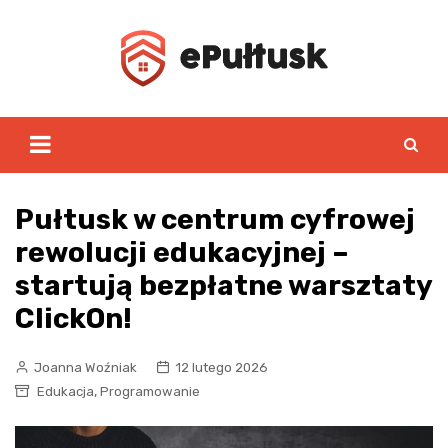
Skip
to
content
Pułtusk w centrum cyfrowej
rewolucji edukacyjnej –
startują bezpłatne warsztaty
ClickOn!
Joanna Woźniak
12 lutego 2026
,
Edukacja
Programowanie