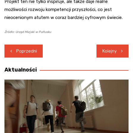
Projekt ten nie tylko inspiruje, ale także daje realne
możliwości rozwoju kompetencji przyszłości, co jest
nieocenionym atutem w coraz bardziej cyfrowym świecie.
Źródło: Urząd Miejski w Pułtusku
Nawigacja
Poprzedni
Kolejny
wpisu
Aktualności