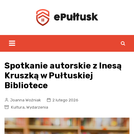
Skip
to
content
Spotkanie autorskie z Inesą
Kruszką w Pułtuskiej
Bibliotece
Joanna Woźniak
2 lutego 2026
,
Kultura
Wydarzenia