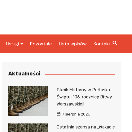
Usługi
Pozostałe
Lista wpisów
Kontakt
ta
Radcy prawni
rbowy
Fryzjerzy
Aktualności
Stacje paliw
Piknik Militarny w Pułtusku –
Taxi
Świętuj 106. rocznicę Bitwy
Warszawskiej!
ka
7 sierpnia 2026
Ostatnia szansa na „Wakacje