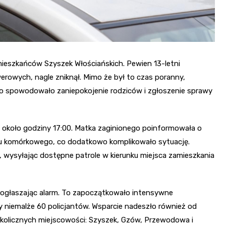
mieszkańców Szyszek Włościańskich. Pewien 13-letni
erowych, nagle zniknął. Mimo że był to czas poranny,
 co spowodowało zaniepokojenie rodziców i zgłoszenie sprawy
y około godziny 17:00. Matka zaginionego poinformowała o
efonu komórkowego, co dodatkowo komplikowało sytuację.
 wysyłając dostępne patrole w kierunku miejsca zamieszkania
 ogłaszając alarm. To zapoczątkowało intensywne
ły niemalże 60 policjantów. Wsparcie nadeszło również od
okolicznych miejscowości: Szyszek, Gzów, Przewodowa i