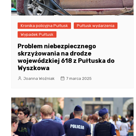
Kronika policyjna Pułtusk
Pułtusk wydarzenia
Wypadek Pułtusk
Problem niebezpiecznego
skrzyżowania na drodze
wojewódzkiej 618 z Pułtuska do
Wyszkowa
Joanna Woźniak
7 marca 2025