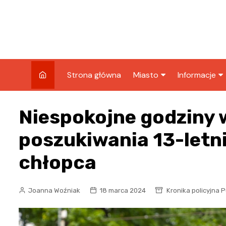
Skip
to
content
Strona główna
Miasto
Informacje
Wiadomości
Sport
Niespokojne godziny 
Wydarzenia
Podróże
poszukiwania 13-letn
Kronika policyjna
Biznes
chłopca
Wypadek
Joanna Woźniak
18 marca 2024
Kronika policyjna 