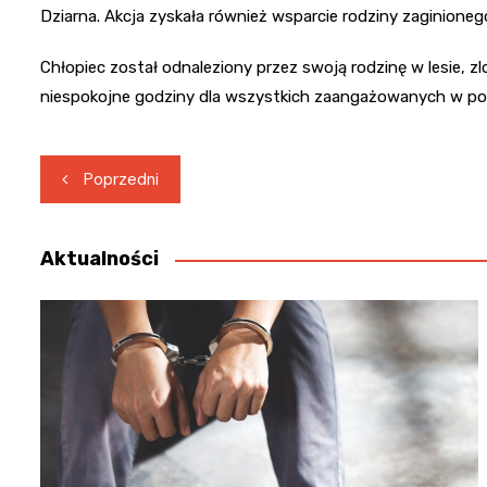
Dziarna. Akcja zyskała również wsparcie rodziny zaginion
Chłopiec został odnaleziony przez swoją rodzinę w lesie, 
niespokojne godziny dla wszystkich zaangażowanych w pos
Nawigacja
Poprzedni
wpisu
Aktualności