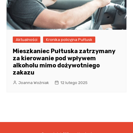
Aktualności
Kronika policyjna Pułtusk
Mieszkaniec Pułtuska zatrzymany
za kierowanie pod wpływem
alkoholu mimo dożywotniego
zakazu
Joanna Woźniak
12 lutego 2025