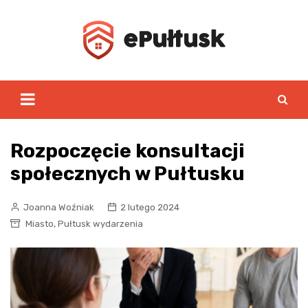
Skip
to
content
Rozpoczęcie konsultacji
społecznych w Pułtusku
Joanna Woźniak
2 lutego 2024
,
Miasto
Pułtusk wydarzenia