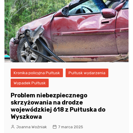
Kronika policyjna Pułtusk
Pułtusk wydarzenia
Wypadek Pułtusk
Problem niebezpiecznego
skrzyżowania na drodze
wojewódzkiej 618 z Pułtuska do
Wyszkowa
Joanna Woźniak
7 marca 2025