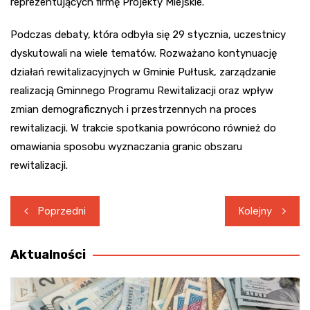
reprezentujących firmę Projekty Miejskie.
Podczas debaty, która odbyła się 29 stycznia, uczestnicy
dyskutowali na wiele tematów. Rozważano kontynuację
działań rewitalizacyjnych w Gminie Pułtusk, zarządzanie
realizacją Gminnego Programu Rewitalizacji oraz wpływ
zmian demograficznych i przestrzennych na proces
rewitalizacji. W trakcie spotkania powrócono również do
omawiania sposobu wyznaczania granic obszaru
rewitalizacji.
Nawigacja
Poprzedni
Kolejny
wpisu
Aktualności