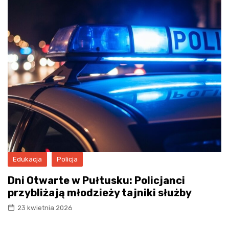
Edukacja
Policja
Dni Otwarte w Pułtusku: Policjanci
przybliżają młodzieży tajniki służby
23 kwietnia 2026