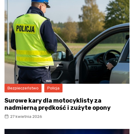
Bezpieczeństwo
Policja
Surowe kary dla motocyklisty za
nadmierną prędkość i zużyte opony
27 kwietnia 2026