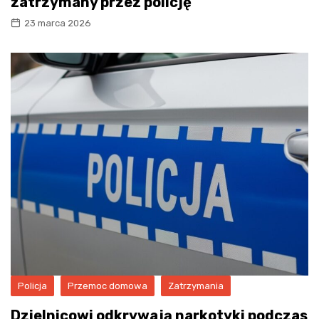
zatrzymany przez policję
23 marca 2026
Policja
Przemoc domowa
Zatrzymania
Dzielnicowi odkrywają narkotyki podczas